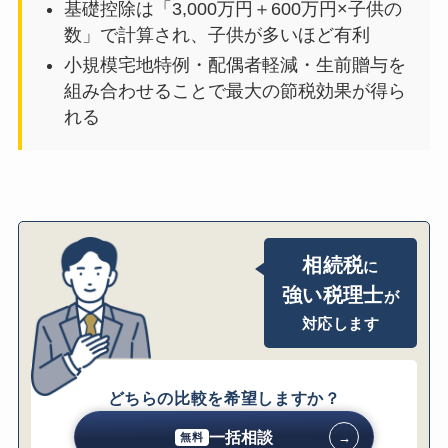
基礎控除は「3,000万円＋600万円×子供の
ケースで効果的
数」で計算され、子供が多いほど有利
1社だけに相談・見積りをするリスク｜複数
小規模宅地特例・配偶者軽減・生前贈与を
子供の分割で大きな損失の可能性
組み合わせることで最大の節税効果が得ら
見積り比較シミュレーション｜複数の税理
士の提案・報酬を比較
れる
一括相談・見積りの手順｜STEP1～STEP4
初回相談で確認すべきチェックリスト
見積りで確認すべきチェックリスト
よくある質問（FAQ）
Q. 複数の子供がいる場合、均等に分割する
相続税
に
のが最も公平で節税効果も高いですか？
強い税理士
が
Q. 遺産分割協議書は必ず作成しなければな
対応します
りませんか？
Q. 配偶者が全ての財産を相続して、二次相
続で子供が相続税を払うという方法は避け
どちらの比較を希望しますか？
るべきですか？
Q. 子供の一部が相続税申告期限までに遺産
一括相談
→
無料