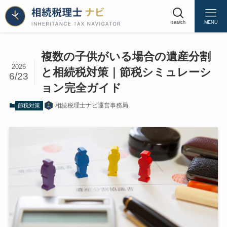
search
MENU
複数の子供がいる場合の遺産分割
2026
と相続税対策｜節税シミュレーシ
6/23
複数の子供がいる場合、遺産分割で相続税が
ョン完全ガイド
こんなに変わる
なぜ「同じ遺産」なのに節税額が違うのか
相続税理士ナビ運営事務局
節税対策
子供の人数で変わる基礎控除額と法定相続分
｜3人・4人・5人の計算
法定相続分による相続税額の決まり方
配偶者と複数の子供がいる場合の相続税｜一
次相続の最適分割
配偶者軽減を最大限に活かす遺産分割戦略
長子に不動産、他の子に現金…そのリスク
配偶者軽減の落とし穴｜複数の子供がいる