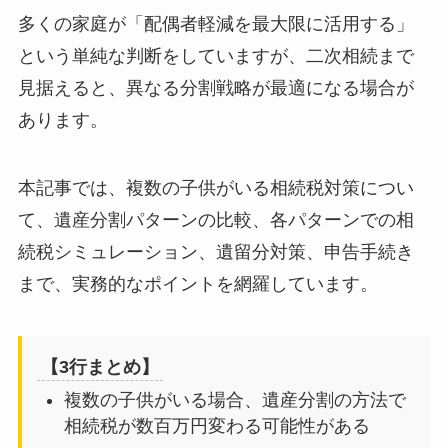
るか
多くの家庭が「配偶者軽減を最大限に活用する」
複数子供での二次相続税額シミュレーショ
という単純な判断をしていますが、二次相続まで
ン
見据えると、異なる分割戦略が最適になる場合が
二次相続での相続税負担の詳細シミュレー
あります。
ション｜配分方法による差額
複数の子供がいる場合の相続税申告・手続き
の注意点
本記事では、複数の子供がいる相続税対策につい
遺産分割協議書の作成ポイント
て、遺産分割パターンの比較、各パターンでの相
各子供の異なる控除枠（未成年控除など）
続税シミュレーション、遺留分対策、申告手続き
の活用
まで、実務的なポイントを網羅しています。
複数の子供がいる相続での相続税申告の進
め方｜スケジュール管理が鍵
相続税の相談・見積りで複数の子供の分割方
法を比較してから税理士を選ぶ
【3行まとめ】
一括相談・見積りが必要な理由｜複数の子
複数の子供がいる場合、遺産分割の方法で
供の分割方法の最適化
相続税が数百万円変わる可能性がある
一括相談・見積りのメリット｜複数子供の