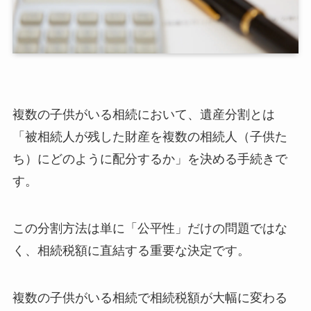
ケースでの注意点
複数の子供での相続税シミュレーション｜3パ
ターン比較
パターンA：均等分割（各相続人で遺産を均
等に相続）
パターンB：特例活用分割（小規模宅地特例
が使える子供に優先配分）
複数の子供がいる相続において、遺産分割とは
パターンC：現金・不動産混合分割（各相続
「被相続人が残した財産を複数の相続人（子供た
人が現金と不動産の組み合わせで受け取
ち）にどのように配分するか」を決める手続きで
る）
す。
子供間の「公平性」を保ちながら相続税を節
税する分割方法
不動産の評価が低い子供と高い子供での課
この分割方法は単に「公平性」だけの問題ではな
税額の違い
く、相続税額に直結する重要な決定です。
代償分割・換価分割・共有の違いと税務上
の扱い
実務的な公平性確保のための具体的な分割
複数の子供がいる相続で相続税額が大幅に変わる
方法｜不動産と現金の組み合わせ例