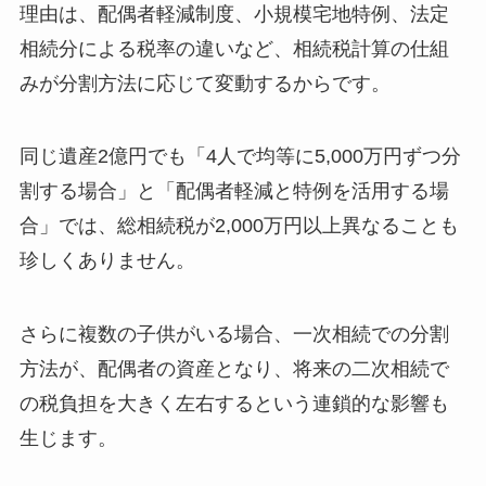
理由は、配偶者軽減制度、小規模宅地特例、法定
遺留分を考慮した複数子供の遺産分割｜トラ
相続分による税率の違いなど、相続税計算の仕組
ブル回避チェックリスト
みが分割方法に応じて変動するからです。
複数子供の遺留分計算（具体例：3人の子供
の場合）
遺留分を侵害しない分割方法
同じ遺産2億円でも「4人で均等に5,000万円ずつ分
複数の子供での遺留分侵害トラブル事例と
割する場合」と「配偶者軽減と特例を活用する場
対策｜よくある紛争パターン
合」では、総相続税が2,000万円以上異なることも
生前贈与を活用した複数子供への相続税対策
｜相続時精算課税の活用
珍しくありません。
暦年贈与で各子供に段階的に財産移転
相続時精算課税で生前贈与と相続を統合管
さらに複数の子供がいる場合、一次相続での分割
理
方法が、配偶者の資産となり、将来の二次相続で
複数の子供への生前贈与戦略の具体例｜3年
計画での実例
の税負担を大きく左右するという連鎖的な影響も
二次相続まで見据えた複数子供の遺産分割戦
生じます。
略
配偶者が相続した財産が二次相続でどうな