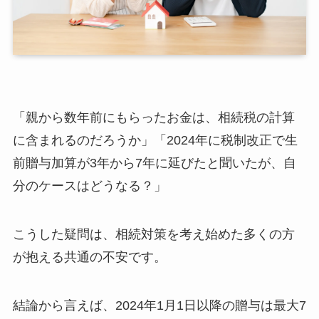
なぜ亡くなる前の贈与が相続税に加算され
るのか
民法上の遺産分割との違い
暦年課税と相続時精算課税で扱いが異なる
2024年税制改正の内容｜何がどう変わったの
か
「親から数年前にもらったお金は、相続税の計算
改正前のルール（2023年12月31日まで）
に含まれるのだろうか」「2024年に税制改正で生
改正後のルール（2024年1月1日以降の贈
前贈与加算が3年から7年に延びたと聞いたが、自
与）
3年超〜7年以内の贈与に対する100万円控除
分のケースはどうなる？」
改正の対象は「贈与日」基準か「相続日」
基準か
こうした疑問は、相続対策を考え始めた多くの方
改正で影響を受ける人・受けない人
が抱える共通の不安です。
2024〜2031年の段階的適用スケジュール｜年
表で確認
段階的延長の全体像
結論から言えば、2024年1月1日以降の贈与は最大7
2024〜2026年の相続：加算期間は実質3年の