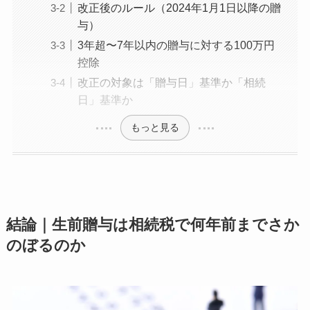
改正後のルール（2024年1月1日以降の贈
Q5. 相続時精算課税で贈与した分は7年加算
与）
とは別計算ですか？
3年超〜7年以内の贈与に対する100万円
まとめ｜あなたのケースの「何年前まで」判
控除
定チェックリスト
改正の対象は「贈与日」基準か「相続
相続発生想定年別の加算期間早見表
日」基準か
今すぐ確認すべき3つのポイント
専門家相談を検討すべきタイミング
もっと見る
結論｜生前贈与は相続税で何年前までさか
のぼるのか