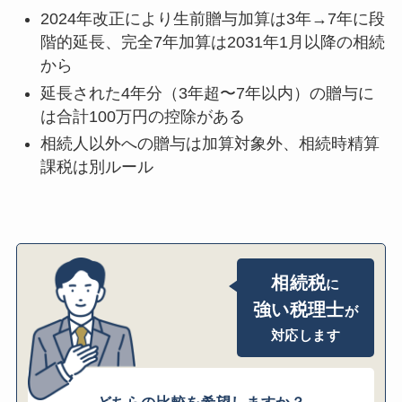
で）
2024年改正により生前贈与加算は3年→7年に段
結婚・子育て資金の一括贈与の非課税
階的延長、完全7年加算は2031年1月以降の相続
（1,000万円まで）
から
住宅取得等資金の贈与の非課税（最大1,000
延長された4年分（3年超〜7年以内）の贈与に
万円）
は合計100万円の控除がある
配偶者への居住用不動産の贈与（おしどり
相続人以外への贈与は加算対象外、相続時精算
贈与・2,000万円控除）
課税は別ルール
特定障害者扶養信託の非課税
加算される金額の計算方法｜評価時点と計算
例
加算される金額は「贈与時の評価額」
贈与税額控除の仕組み（二重課税を防ぐ）
相続税
に
計算例A：改正前の贈与のみ（2023年以前の
強い税理士
が
贈与）
対応します
計算例B：改正後の贈与のみ（2024年以降の
贈与）
計算例C：改正前後が混在するケース