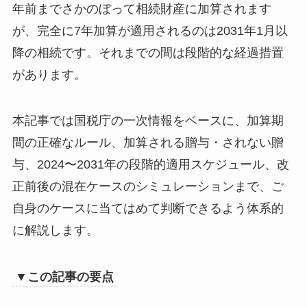
年前までさかのぼって相続財産に加算されます
まま
が、完全に7年加算が適用されるのは2031年1月以
2027〜2030年の相続：加算期間が4年→5年
→6年→7年と段階的に拡大
降の相続です。それまでの間は段階的な経過措置
2031年以降の相続：完全に7年加算が適用
があります。
自分の相続発生想定年から逆算する加算期
間早見表
本記事では国税庁の一次情報をベースに、加算期
加算される贈与・されない贈与｜対象・対象
外を完全整理
間の正確なルール、加算される贈与・されない贈
加算対象となる贈与の基本条件
与、2024〜2031年の段階的適用スケジュール、改
相続人以外への贈与は加算対象外（重要論
正前後の混在ケースのシミュレーションまで、ご
点）
自身のケースに当てはめて判断できるよう体系的
相続放棄した相続人への贈与の扱い
110万円基礎控除内の贈与も加算対象になる
に解説します。
加算対象外となる特例贈与（5つの非課税制
度）
▼この記事の要点
加算対象外となる5つの非課税制
教育資金の一括贈与の非課税（1,500万円ま