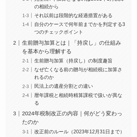
7年加算時代の相続対策｜実務で有効な5つの
の相続から
戦略
それ以前は段階的な経過措置がある
早期からの暦年贈与のスタート
自分のケースで何年前までかを判定する3
相続人以外（孫・子の配偶者など）への贈
つのチェックポイント
与の活用
生前贈与加算とは｜「持戻し」の仕組み
非課税制度の組み合わせ
を基本から理解する
生命保険の非課税枠との併用
生前贈与加算（持戻し）の制度趣旨
相続時精算課税の戦略的選択
なぜ亡くなる前の贈与が相続税に加算さ
よくある質問（FAQ）
れるのか
Q1. 2023年に贈与した分は7年加算の対象に
民法上の遺産分割との違い
なりますか？
暦年課税と相続時精算課税で扱いが異な
Q2. 110万円以下の贈与でも加算されます
る
か？
Q3. 相続人ではない孫への贈与は加算されま
2024年税制改正の内容｜何がどう変わっ
すか？
たのか
Q4. 3年超〜7年以内の100万円控除は毎年使
改正前のルール（2023年12月31日まで）
えますか？