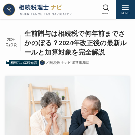
search
MENU
生前贈与は相続税で何年前までさ
2026
かのぼる？2024年改正後の最新ル
5/28
結論｜生前贈与は相続税で何年前までさかの
ールと加算対象を完全解説
ぼるのか
2024年以降の贈与は最大7年前まで加算され
相続税理士ナビ運営事務局
相続税の基礎知識
る
完全に7年加算となるのは2031年1月以降の
相続から
それ以前は段階的な経過措置がある
自分のケースで何年前までかを判定する3つ
のチェックポイント
生前贈与加算とは｜「持戻し」の仕組みを基
本から理解する
生前贈与加算（持戻し）の制度趣旨