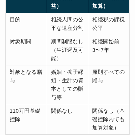
益）
加算）
目的
相続人間の公
相続税の課税
平な遺産分割
公平
対象期間
期間制限なし
相続開始前
（生涯遡及可
3〜7年
能）
対象となる贈
婚姻・養子縁
原則すべての
与
組・生計の資
贈与
本としての贈
与等
110万円基礎
関係なし
関係なし（基
控除
礎控除内でも
加算対象）