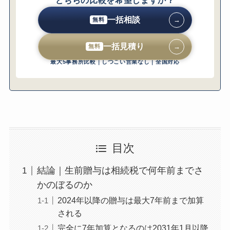
どちらの比較を希望しますか？
100万円控除を活用した計算例
一括相談
→
暦年課税と相続時精算課税の比較｜どちらを
無料
選ぶべきか
一括見積り
→
無料
暦年課税の特徴と加算ルール
相続時精算課税の特徴と加算ルール（2024
最大5事務所比較｜しつこい営業なし｜全国対応
年改正で年110万円控除新設）
一度選んだら戻れない相続時精算課税の注
意点
改正後はどちらが有利になりやすいか
選択判断のフローチャート
「何年前まで」を超えても残るリスク｜名義
目次
預金・定期贈与
結論｜生前贈与は相続税で何年前までさ
名義預金と認定される3つの典型パターン
定期贈与（連年贈与）と認定されるケース
かのぼるのか
贈与契約書の重要性と書き方
2024年以降の贈与は最大7年前まで加算
振込履歴・通帳管理で気をつけるべきこと
される
税務調査で贈与が発覚する典型ルート
完全に7年加算となるのは2031年1月以降