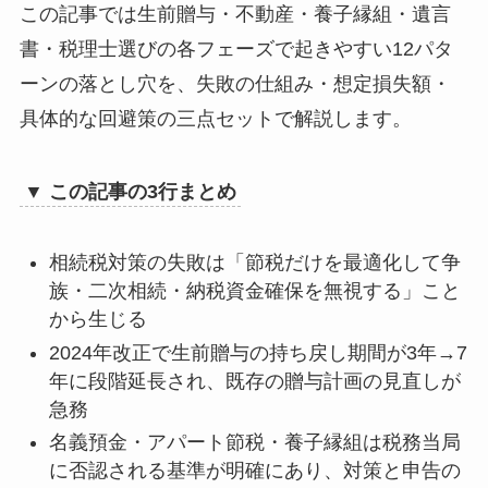
落とし穴9｜生命保険の受取人設定ミスで
この記事では生前贈与・不動産・養子縁組・遺言
500万円の非課税枠が無効化
書・税理士選びの各フェーズで起きやすい12パタ
落とし穴10｜生命保険料の贈与で名義・支
ーンの落とし穴を、失敗の仕組み・想定損失額・
払者設定を誤り贈与税が課される
具体的な回避策の三点セットで解説します。
遺言書・遺産分割の落とし穴｜2つの典型的な
失敗パターン
落とし穴11｜節税優先の遺言書が遺留分を
▼ この記事の3行まとめ
侵害して死後に紛争化
落とし穴12｜遺言書の形式不備・内容の曖
昧さで相続手続きが混乱
相続税対策の失敗は「節税だけを最適化して争
族・二次相続・納税資金確保を無視する」こと
税理士選びの落とし穴｜相続専門でない税理
から生じる
士が生む2つのリスク
土地評価を過大計算して数百万円の過払い
2024年改正で生前贈与の持ち戻し期間が3年→7
が発生
年に段階延長され、既存の贈与計画の見直しが
対策立案・申告・アフターフォローが分断
急務
されている
名義預金・アパート節税・養子縁組は税務当局
失敗しない相続税対策の設計指針｜実行前チ
に否認される基準が明確にあり、対策と申告の