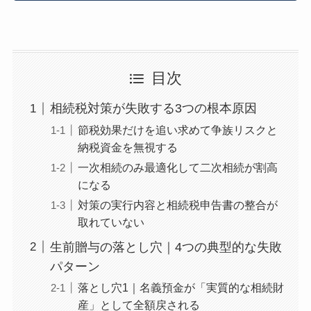
うなりますか？
Q. アパート建設の節税対策は今でも有効で
すか？
Q. 相続税対策はいつから始めるべきです
か？
目次
Q. 自分で相続税対策を設計するのは危険で
すか？
相続税対策が失敗する3つの根本原因
まとめ｜相続税対策は「節税・分割・納税資
節税効果だけを追い求めて争族リスクと
金」の3点同時設計で初めて機能する
納税資金を無視する
一次相続のみ最適化して二次相続が割高
になる
対策の実行内容と相続税申告書の整合が
取れていない
生前贈与の落とし穴｜4つの典型的な失敗
パターン
落とし穴1｜名義預金が「実質的な相続財
産」として全額戻される