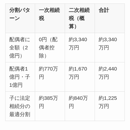
分割パタ
一次相続
二次相続
合計
ーン
税
税（概
算）
配偶者に
0円（配
約3,340
約3,340
全額（2
偶者控
万円
万円
億円）
除）
配偶者1
約770万
約1,670
約2,440
億円・子
円
万円
万円
1億円
子に法定
約385万
約840万
約1,225
相続分の
円
円
万円
最適分割