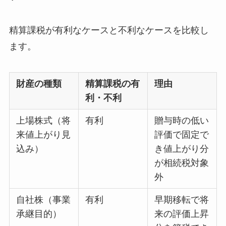
精算課税が有利なケースと不利なケースを比較し
ます。
財産の種類
精算課税の有
理由
利・不利
上場株式（将
有利
贈与時の低い
来値上がり見
評価で固定で
込み）
き値上がり分
が相続税対象
外
自社株（事業
有利
早期移転で将
承継目的）
来の評価上昇