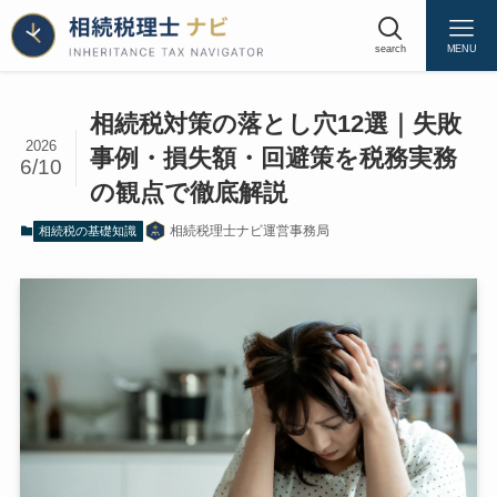
search
MENU
相続税対策の落とし穴12選｜失敗
2026
事例・損失額・回避策を税務実務
6/10
相続税対策が失敗する3つの根本原因
の観点で徹底解説
節税効果だけを追い求めて争族リスクと納
税資金を無視する
相続税理士ナビ運営事務局
相続税の基礎知識
一次相続のみ最適化して二次相続が割高に
なる
対策の実行内容と相続税申告書の整合が取
れていない
生前贈与の落とし穴｜4つの典型的な失敗パタ
ーン
落とし穴1｜名義預金が「実質的な相続財
産」として全額戻される
落とし穴2｜毎年110万円の贈与が「定期金