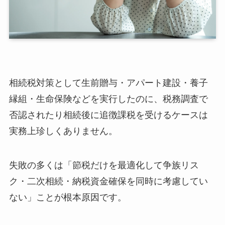
の贈与」とみなされ一括課税
落とし穴3｜2024年改正・持ち戻し期間が3
年→7年に段階延長
落とし穴4｜相続時精算課税選択後に贈与財
産の評価が下落して損
不動産・アパート建設の落とし穴｜3つの典型
相続税対策として生前贈与・アパート建設・養子
的な失敗パターン
縁組・生命保険などを実行したのに、税務調査で
落とし穴5｜空室リスクを無視したアパート
建設で資産が毀損される
否認されたり相続後に追徴課税を受けるケースは
落とし穴6｜行き過ぎた不動産節税に財産評
実務上珍しくありません。
価基本通達6項が適用される
落とし穴7｜二次相続で不動産集中が裏目に
出て相続税が急増
失敗の多くは「節税だけを最適化して争族リス
養子縁組・生命保険の落とし穴｜3つの典型的
ク・二次相続・納税資金確保を同時に考慮してい
な失敗パターン
ない」ことが根本原因です。
落とし穴8｜節税目的のみの養子縁組が否
認・孫養子は2割加算の対象