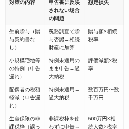
対策の内容
申告書に反映
想定損失
されない場合
の問題
生前贈与（贈
税務調査で贈
贈与額×相続
与契約書な
与否認→相続
税率
し）
財産に加算
小規模宅地等
特例未適用の
評価減額×税
の特例（申告
まま申告→過
率
漏れ）
大納税
配偶者の税額
特例未適用→
数百万円〜数
軽減（申告漏
過大納税
千万円
れ）
生命保険の非
非課税枠を使
500万円×相
課税枠（誤っ
わずに申告→
続人数×税率