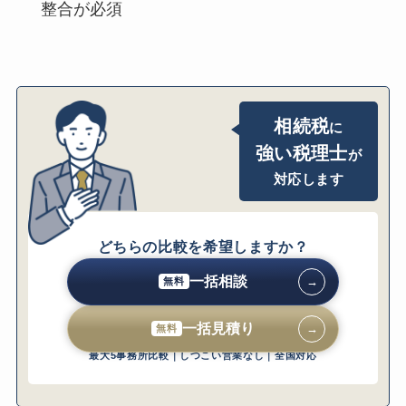
ェックリスト
整合が必須
対策を始める前に確認すべき7項目
対策実行後に毎年見直すべきポイント
税理士に最初に確認すべき5つの質問
12の落とし穴を避けるために今すぐ税理士に
相続税
に
相談すべき理由
強い税理士
相談すべき理由｜相続税対策特有の複雑さ
が
相談するメリット｜節税機会の確保とリス
対応します
ク回避
相談しなかった場合のリスク
費用対効果の試算｜税理士報酬 vs 節税・リ
どちらの比較を希望しますか？
スク回避効果
一括相談
→
無料
初回相談で確認すべき質問リスト
よくある質問（FAQ）
一括見積り
→
無料
Q. 名義預金を解消するにはどうすればよい
最大5事務所比較｜しつこい営業なし｜全国対応
ですか？
Q. 2024年の生前贈与改正で過去の贈与はど