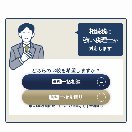
よくある質問（FAQ）
Q. 持株会社を設立するだけで相続税が下が
りますか？
Q. 持株会社スキームに向いていない会社は
相続税
に
ありますか？
強い税理士
が
Q. 株特外しで不動産を取得する場合、どん
な不動産が適していますか？
対応します
Q. 持株会社スキームは「租税回避」として
否認されることはありますか？
Q. 持株会社を設立すると、毎年どのような
どちらの比較を希望しますか？
手続きが発生しますか？
一括相談
→
無料
まとめ｜持株会社スキームで自社株の評価額
を最大限圧縮する
一括見積り
→
無料
最大5事務所比較｜しつこい営業なし｜全国対応