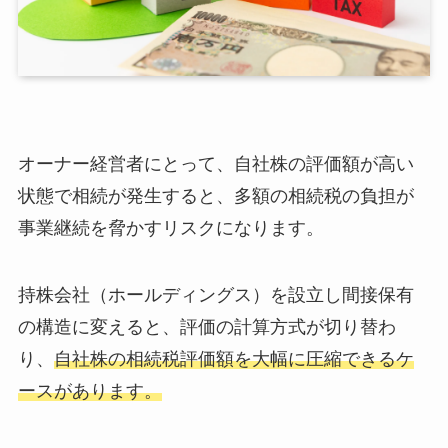
L=0.75）の場合（子2人納税額 約2,422万
円）
ケース3｜株特外し完了・大会社（類似業種
比準100%）の場合（子2人納税額 約1,350万
円）
株式保有特定会社（株特）の罠と株特外しの
オーナー経営者にとって、自社株の評価額が高い
方法
状態で相続が発生すると、多額の相続税の負担が
株特1｜株式保有特定会社の定義と判定基準
株特2｜株特外しの4つの手法と実施タイム
事業継続を脅かすリスクになります。
ライン
株特3｜株特外しの否認リスクと税務署の判
持株会社（ホールディングス）を設立し間接保有
断基準
持株会社の設立スキーム3方式｜税務・法務の
の構造に変えると、評価の計算方式が切り替わ
比較
り、
自社株の相続税評価額を大幅に圧縮できるケ
方式1｜株式移転スキーム（組織再編型）
ースがあります。
方式2｜現物出資スキーム
方式3｜株式譲渡スキーム