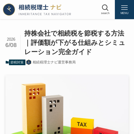
search
MENU
持株会社で相続税を節税する方法
2026
｜評価額が下がる仕組みとシミュ
6/08
持株会社が相続税対策になる3つのメカニズム
レーション完全ガイド
メカニズム1｜法人税等相当額37%控除で純
資産価額を圧縮する
相続税理士ナビ運営事務局
節税対策
メカニズム2｜類似業種比準価額方式で評価
額をさらに低くする
メカニズム3｜間接保有への転換でダブル圧
縮を実現する
数値シミュレーション｜3つのケースで節税額
を比較する
ケース1｜対策なし・直接保有の場合（子2
人納税額 約6,555万円）
ケース2｜持株会社設立・中会社（折衷評価