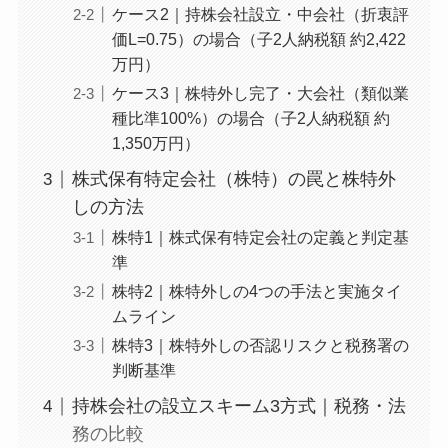
ケース2｜持株会社設立・中会社（折衷評
価L=0.75）の場合（子2人納税額 約2,422
万円）
ケース3｜株特外し完了・大会社（類似業
種比準100%）の場合（子2人納税額 約
1,350万円）
株式保有特定会社（株特）の罠と株特外
しの方法
株特1｜株式保有特定会社の定義と判定基
準
株特2｜株特外しの4つの手法と実施タイ
ムライン
株特3｜株特外しの否認リスクと税務署の
判断基準
持株会社の設立スキーム3方式｜税務・法
務の比較