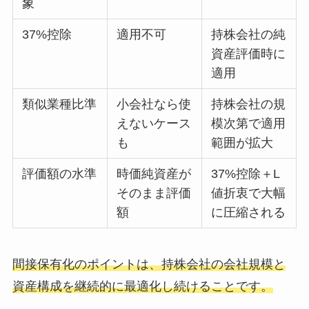
象
37%控除
適用不可
持株会社の純
資産評価時に
適用
類似業種比準
小会社なら使
持株会社の規
えないケース
模次第で適用
も
範囲が拡大
評価額の水準
時価純資産が
37%控除＋L
そのまま評価
値折衷で大幅
額
に圧縮される
間接保有化のポイントは、持株会社の会社規模と
資産構成を継続的に最適化し続けることです。