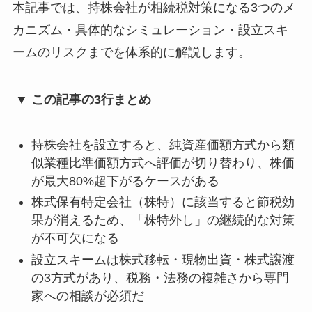
本記事では、持株会社が相続税対策になる3つのメ
費用対効果の検証｜持株会社スキームが有利
な規模と条件
カニズム・具体的なシミュレーション・設立スキ
コスト1｜初期費用とランニングコストの試
ームのリスクまでを体系的に解説します。
算
コスト2｜持株会社スキームが有利になる規
▼ この記事の3行まとめ
模の目安
コスト3｜持株会社スキーム vs 事業承継税
制の比較
持株会社を設立すると、純資産価額方式から類
持株会社スキームこそ早めに税理士へ相談す
似業種比準価額方式へ評価が切り替わり、株価
べき理由
が最大80%超下がるケースがある
相談すべき理由｜持株会社スキーム特有の
株式保有特定会社（株特）に該当すると節税効
複雑さ
果が消えるため、「株特外し」の継続的な対策
相談するメリット｜税負担軽減と安心感
が不可欠になる
相談しなかった場合のリスク
設立スキームは株式移転・現物出資・株式譲渡
費用対効果の試算｜税理士報酬 vs 節税・リ
の3方式があり、税務・法務の複雑さから専門
スク回避効果
家への相談が必須だ
初回相談で確認すべき質問リスト