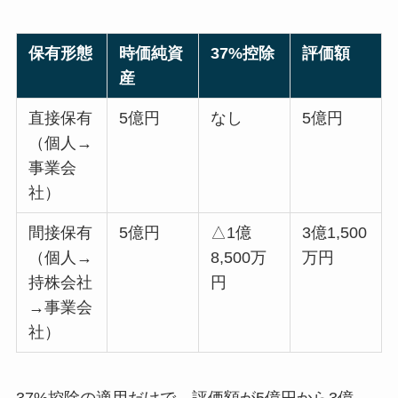
保有形態
時価純資
37%控除
評価額
産
直接保有
5億円
なし
5億円
（個人→
事業会
社）
間接保有
5億円
△1億
3億1,500
（個人→
8,500万
万円
持株会社
円
→事業会
社）