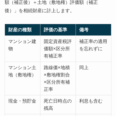
額（補正後）＋土地（敷地権）評価額（補正
後）」を相続財産に計上します。
財産の種類
評価の基準
備考
マンション建
固定資産税評
補正率の適用
物
価額×区分所
を忘れずに
有補正率
マンション土
路線価×地積
同上
地（敷地権）
×敷地権割合
×区分所有補
正率
現金・預貯金
死亡日時点の
利息も含む
残高