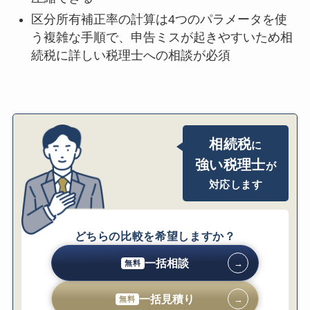
うか
区分所有補正率の計算は4つのパラメータを使
賃貸割合による評価減のしくみ
う複雑な手順で、申告ミスが起きやすいため相
貸家建付地評価の計算方法
続税に詳しい税理士への相談が必須
一棟所有マンション vs 区分所有マンション
の違い
マンションを相続した後の処分・活用と税金
相続後に売却する場合｜譲渡所得税の計算
賃貸として活用し続ける場合｜所得税・固
相続税
に
定資産税
強い税理士
が
空き家のまま放置した場合のリスク
対応します
マンション相続の申告手続きと注意点
申告期限は10か月｜必要書類チェックリス
ト
どちらの比較を希望しますか？
相続登記の義務化（2024年4月〜）
未分割申告の活用と小規模宅地特例の関係
一括相談
→
無料
マンション相続こそ早めに税理士へ相談すべ
一括見積り
→
無料
き理由