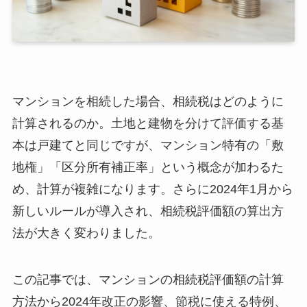
4つのパラメータから「評価乖離率」を計算
する
「区分所有補正率」の算出と適用のしくみ
新ルールの影響を受けるケース・受けない
ケースの判定フロー
マンションを相続した場合、相続税はどのように
相続税計算4ステップ｜マンションがある場合
計算されるのか。土地と建物を分けて評価する基
STEP1｜相続財産の総額を算出する
STEP2｜基礎控除を差し引いて課税遺産総
本は戸建てと同じですが、マンション特有の「敷
額を求める
地権」「区分所有補正率」という概念が加わるた
STEP3｜法定相続分で按分して相続税の総
め、計算が複雑になります。さらに2024年1月から
額を計算する
STEP4｜実際の取得割合で各人の納税額を
新しいルールが導入され、相続税評価額の算出方
確定する
法が大きく変わりました。
ケース別シミュレーション5パターン｜マンシ
ョン相続の税額を試算
この記事では、マンションの相続税評価額の計算
パターン1｜都心区分マンション（自宅・市
場価格5,000万円）
方法から2024年改正の影響、節税に使える特例、