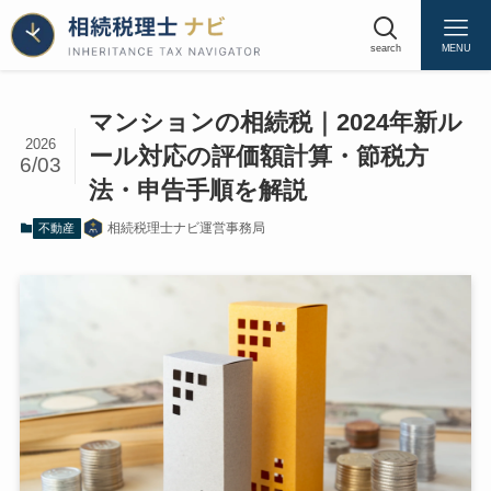
search
MENU
マンションの相続税｜2024年新ル
2026
ール対応の評価額計算・節税方
6/03
マンションの相続税評価額とは｜基本的な考
法・申告手順を解説
え方
建物と土地（敷地権）を分けて評価する
相続税理士ナビ運営事務局
不動産
建物の評価｜固定資産税評価額を使う
土地（敷地権）の評価｜路線価×地積×敷地
権割合
タワマンと一般マンション、評価方法はど
う違うか
2024年1月スタートの新ルール｜区分所有補正
率とは
改正が導入された背景｜評価額と市場価格
の乖離問題