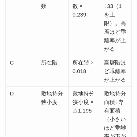
数
数 ×
÷33（1
0.239
を上
限）。高
層ほど乖
離率が上
がる
C
所在階
所在階 ×
高層階ほ
0.018
ど乖離率
が上がる
D
敷地持分
敷地持分
敷地持分
狭小度
狭小度 ×
面積÷専
△1.195
有面積
（小さい
ほど乖離
率が下が