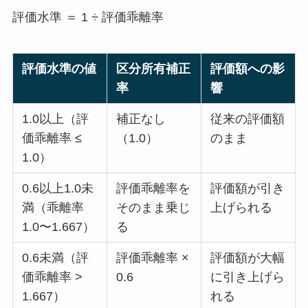
評価水準 ＝ 1 ÷ 評価乖離率
評価水準の値
区分所有補正
評価額への影
率
響
1.0以上（評
補正なし
従来の評価額
価乖離率 ≤
（1.0）
のまま
1.0）
0.6以上1.0未
評価乖離率を
評価額が引き
満（乖離率
そのまま乗じ
上げられる
1.0〜1.667）
る
0.6未満（評
評価乖離率 ×
評価額が大幅
価乖離率 >
0.6
に引き上げら
1.667）
れる