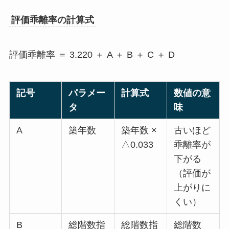
評価乖離率の計算式
評価乖離率 ＝ 3.220 ＋ A ＋ B ＋ C ＋ D
記号
パラメー
計算式
数値の意
タ
味
A
築年数
築年数 ×
古いほど
△0.033
乖離率が
下がる
（評価が
上がりに
くい）
B
総階数指
総階数指
総階数