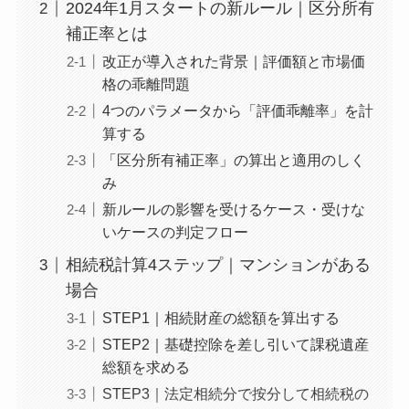
2024年1月スタートの新ルール｜区分所有
Q. タワーマンションと一般マンションで相
補正率とは
続税の計算は大きく違いますか？
改正が導入された背景｜評価額と市場価
まとめ｜マンション相続は2024年改正の影響
格の乖離問題
確認と特例活用が鍵
4つのパラメータから「評価乖離率」を計
算する
「区分所有補正率」の算出と適用のしく
み
新ルールの影響を受けるケース・受けな
いケースの判定フロー
相続税計算4ステップ｜マンションがある
場合
STEP1｜相続財産の総額を算出する
STEP2｜基礎控除を差し引いて課税遺産
総額を求める
STEP3｜法定相続分で按分して相続税の