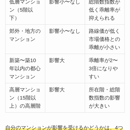
低層マンショ
影響小〜なし
総階数指数が
ン（5階以
低く乖離率が
下）
抑えられる
郊外・地方の
影響小〜なし
路線価が低く
マンション
市場価格との
乖離が小さい
新築〜築10
影響大
乖離率が2〜
年以内の都心
3倍になりや
マンション
すい
高層マンショ
影響大
所在階・総階
ン（15階以
数指数の影響
上）の高層階
が大きい
自分のマンションが影響を受けるかどうかは、4つ