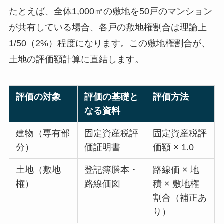
たとえば、全体1,000㎡の敷地を50戸のマンション
が共有している場合、各戸の敷地権割合は理論上
1/50（2%）程度になります。この敷地権割合が、
土地の評価額計算に直結します。
評価の対象
評価の基礎と
評価方法
なる資料
建物（専有部
固定資産税評
固定資産税評
分）
価証明書
価額 × 1.0
土地（敷地
登記簿謄本・
路線価 × 地
権）
路線価図
積 × 敷地権
割合（補正あ
り）