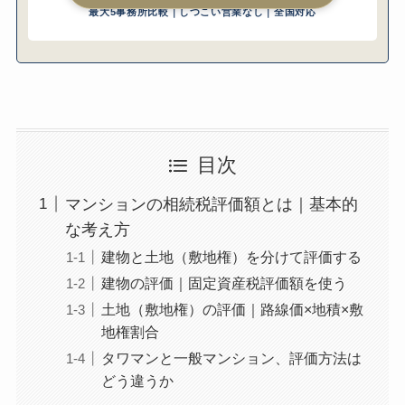
最大5事務所比較｜しつこい営業なし｜全国対応
相談すべき理由｜マンション相続特有の複
雑さ
相談するメリット｜税負担軽減と申告ミス
防止
相談しなかった場合のリスク
費用対効果の試算｜税理士報酬 vs 節税・リ
スク回避効果
目次
初回相談で確認すべき質問リスト
よくある質問（FAQ）
マンションの相続税評価額とは｜基本的
Q. マンションの相続税評価額は市場価格
な考え方
（時価）と同じですか？
建物と土地（敷地権）を分けて評価する
Q. 区分所有補正率は全てのマンションに適
建物の評価｜固定資産税評価額を使う
用されますか？
土地（敷地権）の評価｜路線価×地積×敷
Q. 相続したマンションに住宅ローンが残っ
地権割合
ている場合はどうなりますか？
タワマンと一般マンション、評価方法は
Q. 相続したマンションを売却する場合、相
どう違うか
続税と譲渡所得税の二重課税になります
か？