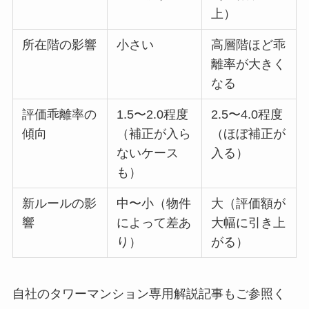
上）
所在階の影響
小さい
高層階ほど乖
離率が大きく
なる
評価乖離率の
1.5〜2.0程度
2.5〜4.0程度
傾向
（補正が入ら
（ほぼ補正が
ないケース
入る）
も）
新ルールの影
中〜小（物件
大（評価額が
響
によって差あ
大幅に引き上
り）
がる）
自社のタワーマンション専用解説記事もご参照く