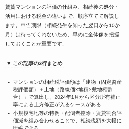
パターン2｜郊外マンション（市場価格2,500
賃貸マンションの評価の仕組み、相続後の処分・
万円・新ルール影響なし）
活用における税金の違いまで、順序立てて解説し
パターン3｜賃貸に出しているマンション
ます。申告期限（相続発生を知った翌日から10か
（貸家建付地評価）
パターン4｜複数マンションを所有していた
月）は待ってくれないため、早めに全体像を把握
ケース
しておくことが重要です。
パターン5｜配偶者と子が共同で取得するケ
ース（特例最大活用）
マンション相続の節税に使える特例・控除
▼ この記事の3行まとめ
小規模宅地等の特例｜土地評価を最大80%減
額
マンションの相続税評価額は「建物（固定資産
配偶者の税額軽減｜1億6,000万円まで非課税
税評価額）＋土地（路線価×地積×敷地権割
賃貸マンションの貸家建付地評価｜市場価
合）」で算出し、2024年1月から区分所有補正
格より低く評価できる
率による上方修正が入るケースがある
相続税の取得費加算の特例｜売却する場合
小規模宅地等の特例・配偶者控除・賃貸割合評
に活用
価減を組み合わせることで、相続税額を大幅に
賃貸マンションの相続税評価｜自宅と何が違
圧縮できる