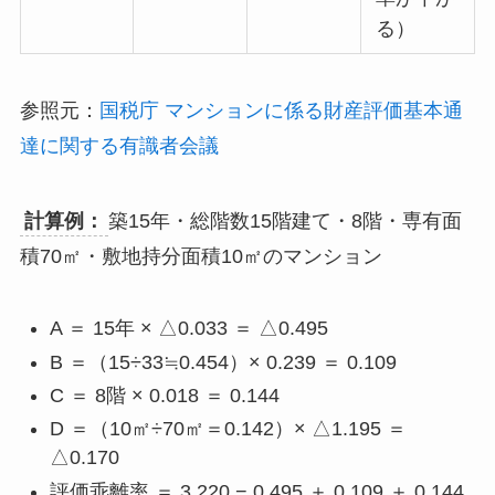
る）
参照元：
国税庁 マンションに係る財産評価基本通
達に関する有識者会議
計算例：
築15年・総階数15階建て・8階・専有面
積70㎡・敷地持分面積10㎡のマンション
A ＝ 15年 × △0.033 ＝ △0.495
B ＝（15÷33≒0.454）× 0.239 ＝ 0.109
C ＝ 8階 × 0.018 ＝ 0.144
D ＝（10㎡÷70㎡＝0.142）× △1.195 ＝
△0.170
評価乖離率 ＝ 3.220 − 0.495 ＋ 0.109 ＋ 0.144