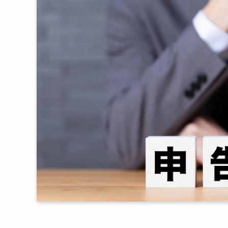
過少申告加
無申告加算
延滞税｜202
加算税が重
自主対応と調査
前提条件と
試算結果｜
この差が意
実際にあっ
なぜバレる？税
KSKシス
金融機関へ
「簡易な接
統計が示す
漏れやすい財産
最多は現金