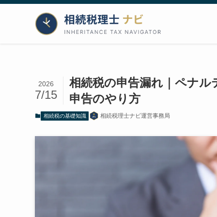
申告漏れとは｜
相続税の申告漏れ｜ペナル
2026
申告漏れ＝
7/15
申告のやり方
申告漏れに
放置がいち
相続税理士ナビ運営事務局
相続税の基礎知識
自主対応な
気づいた状況別
状況別の対
期限前なら
未申告だっ
税務署から
申告漏れのペナ