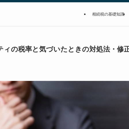
相続税の基礎知識
結論：早く動くほど軽くなる
ティの税率と気づいたときの対処法・修
財産の計上漏れ・評価誤り
気づくよくあるきっかけ
ばん高くつく理由
ら加算税ゼロもある
・最初にやること
応一覧表
「訂正申告」でノーダメージ
た場合は期限後申告へ
連絡が来てしまった後の動き方
ルティ｜4種類の税率一覧