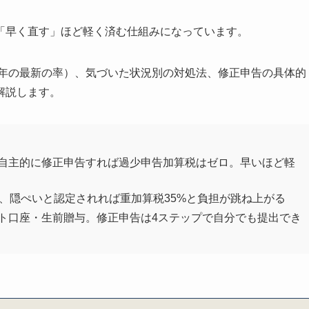
効｜「待つ」戦略が成立しない理由
なった場合の対応の心得
「早く直す」ほど軽く済む仕組みになっています。
面添付制度と専門家の関与
は一括相談・見積りで税理士に確認を
6年の最新の率）、気づいた状況別の対処法、修正申告の具体的
見積りが必要な理由｜判定と段取りで結果が変わる
解説します。
見積りのメリット｜実務力を3つのポイントで比較できる
相談するリスク｜過大申告も過少申告も防げない
でチェックすべき3項目
積りの手順｜STEP1～STEP4
自主的に修正申告すれば過少申告加算税はゼロ。早いほど軽
終チェックリスト｜事務所選び
チェックリスト｜スムーズに進めるために
%、隠ぺいと認定されれば重加算税35%と負担が跳ね上がる
れに関するよくある質問（FAQ）
ト口座・生前贈与。修正申告は4ステップで自分でも提出でき
的に修正申告すれば、加算税は本当にかかりませんか？
の漏れでも修正申告は必要ですか？
（5年・7年）まで待てば払わなくてよいのでは？
申告を税理士に頼むと費用はいくらですか？
漏れがあると必ず税務調査が来ますか？