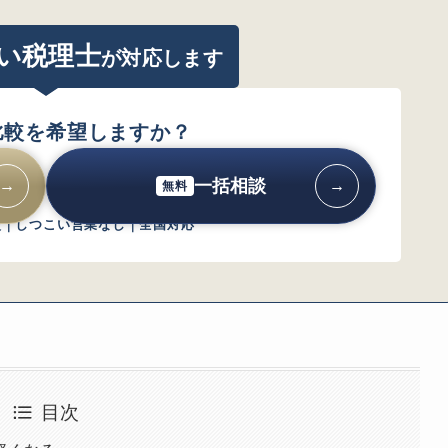
れは「通知前の自主対応」が最善手
い税理士
が
対応します
比較を希望しますか？
一括相談
→
→
無料
較｜しつこい営業なし｜全国対応
目次