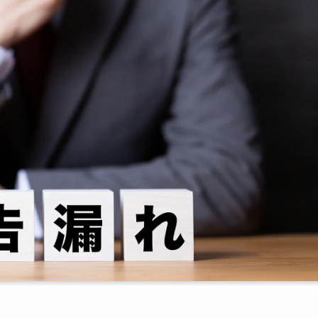
算税｜自主対応ならゼロ
税・重加算税
6年は年2.8%・9.1%
くなる加重ルール
後の負担比較シミュレーション
4つのパターン
自主対応と隠ぺいで約140万円の差
味すること｜迷う時間ももったいない
た失敗パターン
務署が申告漏れを見つける仕組み
テムと法定調書｜情報は自動で集まる
の照会｜過去10年分の履歴まで
触」とお尋ね文書｜調査の手前の確認
現実｜調査の84%で申告漏れが見つかる
｜申告前後の総点検リスト
・預貯金｜名義預金・タンス預金・ネット銀行