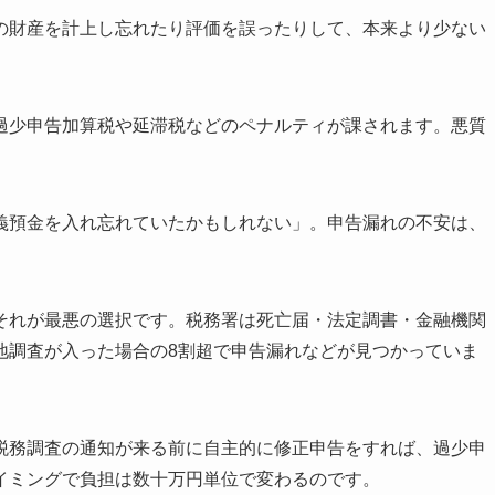
保険・その他の見落とし
の財産を計上し忘れたり評価を誤ったりして、本来より少ない
誤りも「申告漏れ」になる
総点検チェックリスト
方｜4ステップで完了する
過少申告加算税や延滞税などのペナルティが課されます。悪質
4ステップ
漏れの根拠資料を添える
小にする納付のコツ
義預金を入れ忘れていたかもしれない」。申告漏れの不安は、
か税理士に頼むか
資金が足りない場合
点と特殊ケース
それが最悪の選択です。税務署は死亡届・法定調書・金融機関
ないが、1日でも早く
気づいたら「更正の請求」
地調査が入った場合の8割超で申告漏れなどが見つかっていま
他の相続人にも影響する
｜未分割からの確定・特例の誤適用
罰・時効｜「隠す」だけは選ばない
税務調査の通知が来る前に自主的に修正申告をすれば、過少申
〜40%の適用ライン
イミングで負担は数十万円単位で変わるのです。