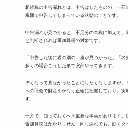
生前贈与・
相続税の申告漏れとは、申告はしたものの、一部
土地の評価
税額で申告してしまっている状態のことです。
申告前後の
修正申告のやり
申告漏れが見つかると、不足分の本税に加えて、
修正申告の
と判断されれば重加算税の対象です。
必要書類｜
延滞税を最
「申告した後に親の別の口座が見つかった」「名
自分でやる
多くの場合こうした形で突然やってきます。
追加の納税
修正申告の注意
怖くなって見なかったことにしたくなりますが、
提出期限は
払いすぎに
への照会で財産をかなり正確に把握しており、実
修正申告は
す。
特殊ケース
重加算税・刑事
一方で、知っておくべき重要な事実があります。
重加算税35
告加算税はかかりません。同じ漏れでも、動くタ