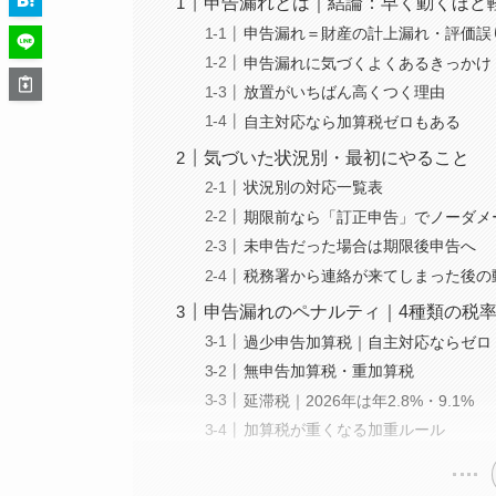
申告漏れとは｜結論：早く動くほど
申告漏れ＝財産の計上漏れ・評価誤
申告漏れに気づくよくあるきっかけ
放置がいちばん高くつく理由
自主対応なら加算税ゼロもある
気づいた状況別・最初にやること
状況別の対応一覧表
期限前なら「訂正申告」でノーダメ
未申告だった場合は期限後申告へ
税務署から連絡が来てしまった後の
申告漏れのペナルティ｜4種類の税
過少申告加算税｜自主対応ならゼロ
無申告加算税・重加算税
延滞税｜2026年は年2.8%・9.1%
加算税が重くなる加重ルール