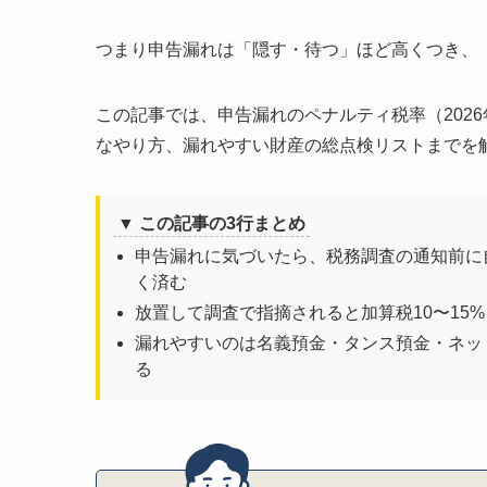
刑事罰と時
税務調査に
つまり申告漏れは「隠す・待つ」ほど高くつき、
予防策｜書
申告漏れの不安
この記事では、申告漏れのペナルティ税率（202
一括相談・
なやり方、漏れやすい財産の総点検リストまでを
一括相談・
1社だけに
見積り比較
▼ この記事の3行まとめ
一括相談・見
申告漏れに気づいたら、税務調査の通知前に
依頼前の最
く済む
相談準備の
放置して調査で指摘されると加算税10〜15
相続税の申告漏
漏れやすいのは名義預金・タンス預金・ネッ
る
Q1：自主
Q2：少額
Q3：時効
Q4：修正
Q5：申告