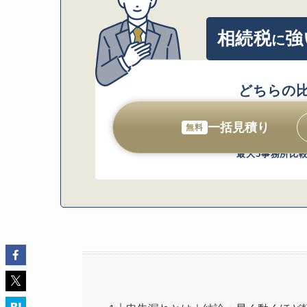
まとめ｜申告漏
相続税
強
に
どちらの
一括見積り
無料
最大5事務所比